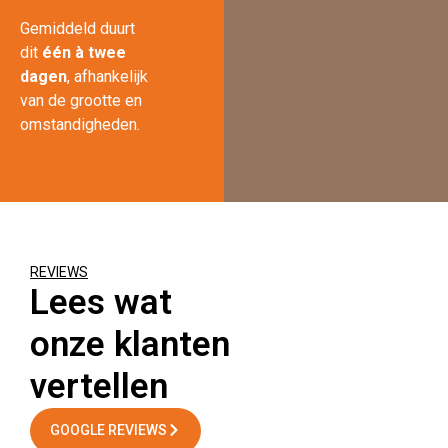
Gemiddeld duurt
dit
één à twee
dagen
, afhankelijk
van de grootte en
omstandigheden.
REVIEWS
Lees wat
onze klanten
vertellen
GOOGLE REVIEWS