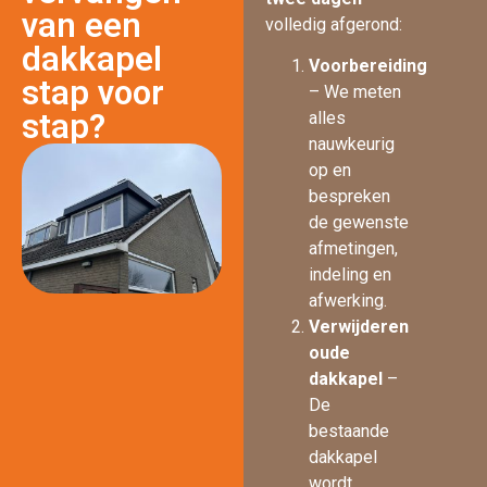
van een
volledig afgerond:
dakkapel
Voorbereiding
stap voor
– We meten
stap?
alles
nauwkeurig
op en
bespreken
de gewenste
afmetingen,
indeling en
afwerking.
Verwijderen
oude
dakkapel
–
De
bestaande
dakkapel
wordt