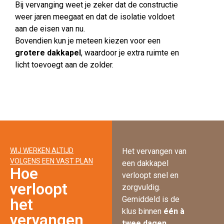
Bij vervanging weet je zeker dat de constructie
weer jaren meegaat en dat de isolatie voldoet
aan de eisen van nu.
Bovendien kun je meteen kiezen voor een
grotere dakkapel
, waardoor je extra ruimte en
licht toevoegt aan de zolder.
WIJ WERKEN ALTIJD
Het vervangen van
VOLGENS EEN VAST PLAN
een dakkapel
Hoe
verloopt snel en
verloopt
zorgvuldig.
Gemiddeld is de
het
klus binnen
één à
vervangen
twee dagen