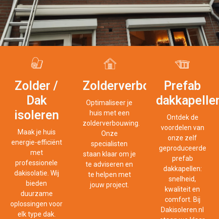
Zolderverbouwingen
Prefab
Zolder /
dakkapelle
Dak
Optimaliseer je
isoleren
huis met een
Ontdek de
zolderverbouwing.
voordelen van
Maak je huis
Onze
onze zelf
energie-efficiënt
specialisten
geproduceerde
met
staan klaar om je
prefab
professionele
te adviseren en
dakkapellen:
dakisolatie. Wij
te helpen met
snelheid,
bieden
jouw project.
kwaliteit en
duurzame
comfort. Bij
oplossingen voor
Dakisoleren.nl
elk type dak.