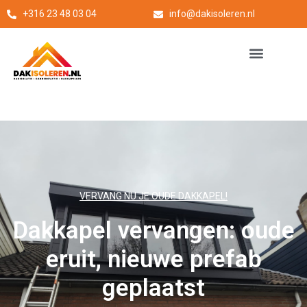
+316 23 48 03 04
info@dakisoleren.nl
VERVANG NU JE OUDE DAKKAPEL!
Dakkapel vervangen: oude
eruit, nieuwe prefab
geplaatst