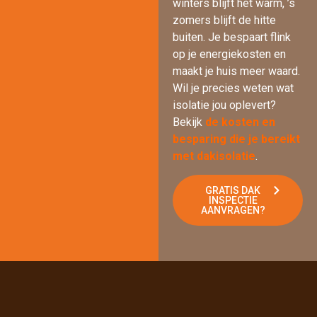
winters blijft het warm, ’s
zomers blijft de hitte
buiten. Je bespaart flink
op je energiekosten en
maakt je huis meer waard.
Wil je precies weten wat
isolatie jou oplevert?
Bekijk
de kosten en
besparing die je bereikt
met dakisolatie
.
GRATIS DAK
INSPECTIE
AANVRAGEN?