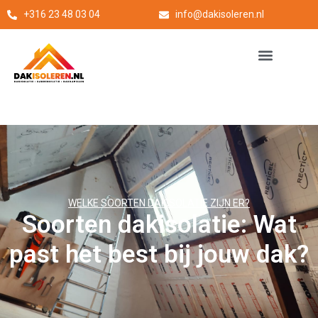
+316 23 48 03 04
info@dakisoleren.nl
WELKE SOORTEN DAKISOLATIE ZIJN ER?
Soorten dakisolatie: Wat
past het best bij jouw dak?