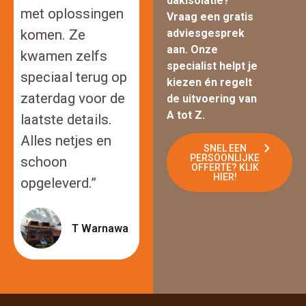
dakisolatie?
met oplossingen
Vraag een gratis
adviesgesprek
komen. Ze
aan. Onze
kwamen zelfs
specialist helpt je
speciaal terug op
kiezen én regelt
zaterdag voor de
de uitvoering van
A tot Z.
laatste details.
Alles netjes en
SNEL EEN
PERSOONLIJKE
schoon
OFFERTE? KLIK
HIER!
opgeleverd.”
T Warnawa