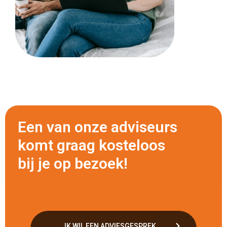
Een van onze adviseurs
komt graag kosteloos
bij je op bezoek!
IK WIL EEN ADVIESGESPREK