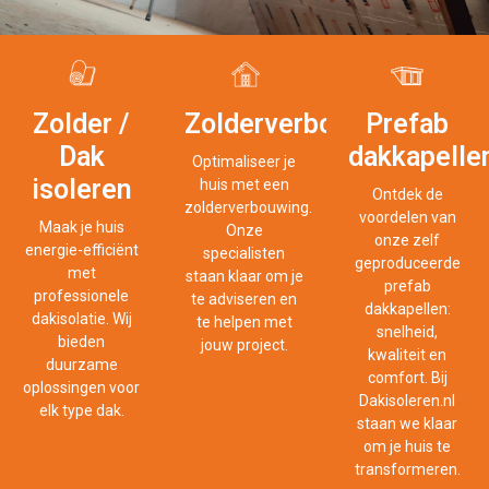
Zolderverbouwingen
Prefab
Zolder /
dakkapelle
Dak
Optimaliseer je
isoleren
huis met een
Ontdek de
zolderverbouwing.
voordelen van
Maak je huis
Onze
onze zelf
energie-efficiënt
specialisten
geproduceerde
met
staan klaar om je
prefab
professionele
te adviseren en
dakkapellen:
dakisolatie. Wij
te helpen met
snelheid,
bieden
jouw project.
kwaliteit en
duurzame
comfort. Bij
oplossingen voor
Dakisoleren.nl
elk type dak.
staan we klaar
om je huis te
transformeren.