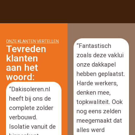
ONZE KLANTEN VERTELLEN
“Fantastisch
Tevreden
zoals deze vaklui
klanten
onze dakkapel
aan het
hebben geplaatst.
woord:
Harde werkers,
“Dakisoleren.nl
denken mee,
heeft bij ons de
topkwaliteit. Ook
complete zolder
nog eens zelden
verbouwd.
meegemaakt dat
Isolatie vanuit de
alles werd