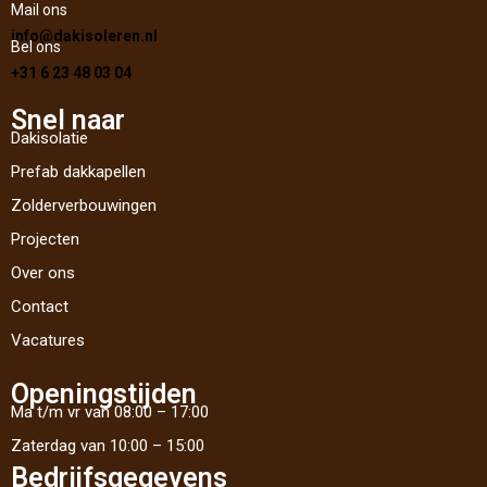
Mail ons
info@dakisoleren.nl
Bel ons
+31 6 23 48 03 04
Snel naar
Dakisolatie
Prefab dakkapellen
Zolderverbouwingen
Projecten
Over ons
Contact
Vacatures
Openingstijden
Ma t/m vr van 08:00 – 17:00
Zaterdag van 10:00 – 15:00
Bedrijfsgegevens